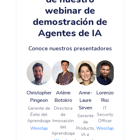
webinar de
demostración de
Agentes de IA
Conoce nuestros presentadores
Christopher
Arlène
Anne-
Lorenzo
Pingeon
Botokro
Laure
Risi
Sirven
Gerente de
Directora
IT
Éxito del
de
Security
Gerente
Aprendizaje
Innovación
Officer
de
del
Wooclap
Producto,
Wooclap
Aprendizaje
IA e