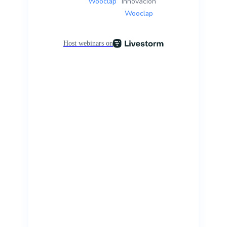
Wooclap
Innovación
Wooclap